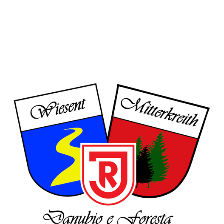
2020 mit 10 Freunden den Fanclub „Danubio e
Foresta“. Übersetzt bedeutet dieser Name „Donau
und Wald“, was die beiden Ortslagen widerspiegelt
und uns noch intensiver verbindet.
DeF